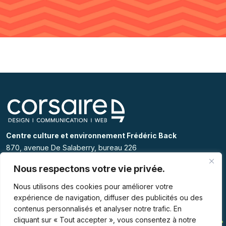
Centre culture et environnement Frédéric Back
870, avenue De Salaberry, bureau 226
Québec ( Québec) G1R 2T9
Nous respectons votre vie privée.
418 525 7707
Nous utilisons des cookies pour améliorer votre
info@corsairedesign.com
expérience de navigation, diffuser des publicités ou des
contenus personnalisés et analyser notre trafic. En
cliquant sur « Tout accepter », vous consentez à notre