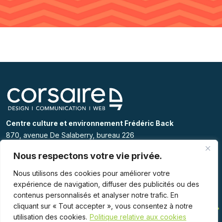
Centre culture et environnement Frédéric Back
870, avenue De Salaberry, bureau 226
Québec ( Québec) G1R 2T9
Nous respectons votre vie privée.
418 525 7707
Nous utilisons des cookies pour améliorer votre
info@corsairedesign.com
expérience de navigation, diffuser des publicités ou des
contenus personnalisés et analyser notre trafic. En
cliquant sur « Tout accepter », vous consentez à notre
utilisation des cookies.
Politique relative aux cookies