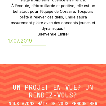
stage à Aix-en-Provence en France.
À l’écoute, débrouillarde et positive, elle est un
bel atout pour l’équipe de Corsaire. Toujours
prête à relever des défis, Émilie saura
assurément plaire avec des concepts jeunes et
dynamiques !
Bienvenue Émilie!
17.07.2019
UN PROJET EN VUE? UN
RENDEZ-VOUS?
NOUS AVONS HÂTE DE VOUS RENCONTRER