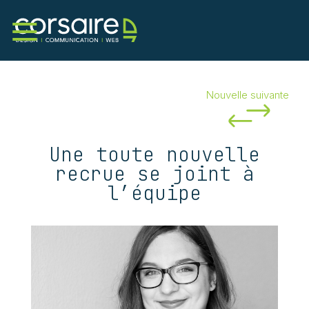
Nouvelle suivante
Services
Corsaire
Portfolio
Nouvelles
Une toute nouvelle
recrue se joint à
Contact
l’équipe