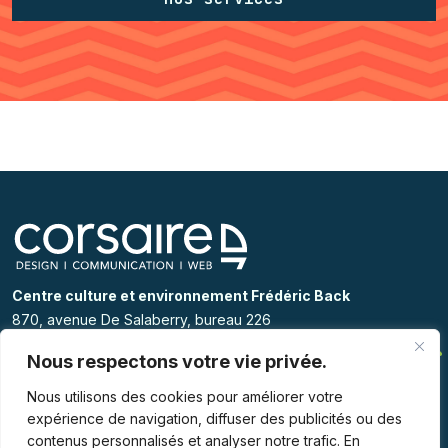
Centre culture et environnement Frédéric Back
870, avenue De Salaberry, bureau 226
Québec ( Québec) G1R 2T9
Nous respectons votre vie privée.
418 525 7707
Nous utilisons des cookies pour améliorer votre
info@corsairedesign.com
expérience de navigation, diffuser des publicités ou des
contenus personnalisés et analyser notre trafic. En